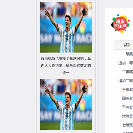
赖清德急也没辙？敏感时刻，岛
内大人物访陆，解放军提前定调
统一