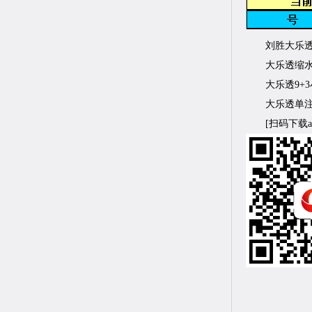
刘胜大乐透第
大乐透缩水大复式参
大乐透9+3小复式
大乐透单注5+2参
[扫码下载ap