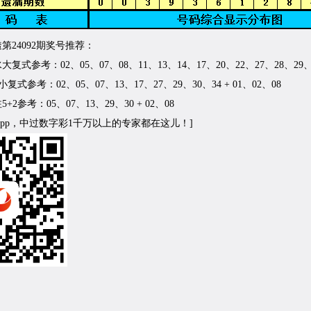
24092期奖号推荐：
考：02、05、07、08、11、13、14、17、20、22、27、28、29、30、
参考：02、05、07、13、17、27、29、30、34 + 01、02、08
考：05、07、13、29、30 + 02、08
p，中过数字彩1千万以上的专家都在这儿！]