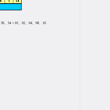
34 + 01、02、04、08、10